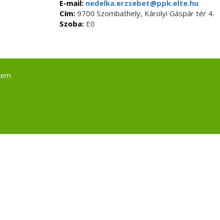
E-mail:
nedelka.erzsebet@ppk.elte.hu
Cím:
9700 Szombathely, Károlyi Gáspár tér 4.
Szoba:
E0
tem