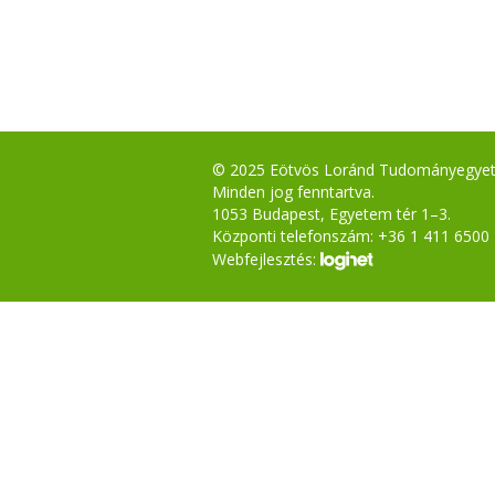
© 2025 Eötvös Loránd Tudományegye
Minden jog fenntartva.
1053 Budapest, Egyetem tér 1–3.
Központi telefonszám: +36 1 411 6500
Webfejlesztés: