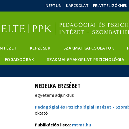
Események
ELTE a
Hírek
NEPTUN
KAPCSOLAT
FELVÉTELIZŐKNEK
sajtóban
INTÉZET
KÉPZÉSEK
SZAKMAI KAPCSOLATOK
FOGADÓÓRÁK
SZAKMAI GYAKORLAT PSZICHOLÓGIA
NEDELKA ERZSÉBET
egyetemi adjunktus
Pedagógiai és Pszichológiai Intézet - Szom
oktató
Publikációs lista:
mtmt.hu