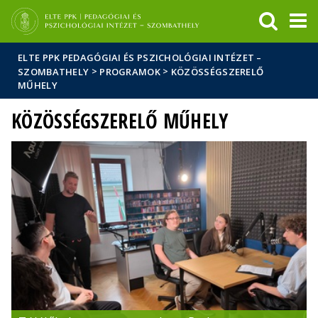
Események
ELTE a
Hírek
sajtóban
ELTE PPK PEDAGÓGIAI ÉS PSZICHOLÓGIAI INTÉZET –
>
>
SZOMBATHELY
PROGRAMOK
KÖZÖSSÉGSZERELŐ
MŰHELY
KÖZÖSSÉGSZERELŐ MŰHELY