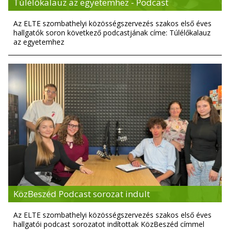
Túlélőkalauz az egyetemhez - Podcast
Az ELTE szombathelyi közösségszervezés szakos első éves
hallgatók soron következő podcastjának címe: Túlélőkalauz
az egyetemhez
KözBeszéd Podcast sorozat indult
Az ELTE szombathelyi közösségszervezés szakos első éves
hallgatói podcast sorozatot indítottak KözBeszéd címmel