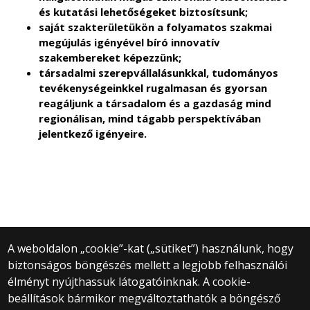
és kutatási lehetőségeket biztosítsunk;
saját szakterületükön a folyamatos szakmai
megújulás igényével bíró innovatív
szakembereket képezzünk;
társadalmi szerepvállalásunkkal, tudományos
tevékenységeinkkel rugalmasan és gyorsan
reagáljunk a társadalom és a gazdaság mind
regionálisan, mind tágabb perspektívában
jelentkező igényeire.
A weboldalon „cookie”-kat („sütiket”) használunk, hogy
biztonságos böngészés mellett a legjobb felhasználói
© 2025 Eötvös Loránd Tudományegyetem
élményt nyújthassuk látogatóinknak. A cookie-
Minden jog fenntartva.
beállítások bármikor megváltoztathatók a böngésző
1053 Budapest, Egyetem tér 1–3.