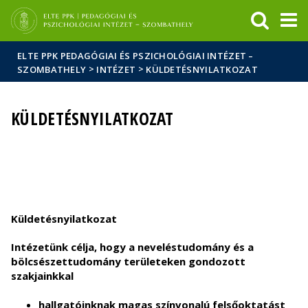
Események
ELTE a
Hírek
sajtóban
ELTE PPK PEDAGÓGIAI ÉS PSZICHOLÓGIAI INTÉZET –
>
>
SZOMBATHELY
INTÉZET
KÜLDETÉSNYILATKOZAT
KÜLDETÉSNYILATKOZAT
Küldetésnyilatkozat
Intézetünk célja, hogy a neveléstudomány és a
bölcsészettudomány területeken gondozott
szakjainkkal
hallgatóinknak magas színvonalú felsőoktatást