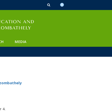
n_content
endar_content
t_this_site_content
CH
MEDIA
Szombathely
 4.