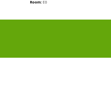
Room:
E0