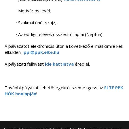
· Motivációs levél,
· Szakmai önéletrajz,
· Az eddigi félévek összesítő lapjai (Neptun).
A pályázatot elektronikus úton a következő e-mail címre kell
elküldeni:
ppi@ppk.elte.hu
A pályázati felhívást
ide kattintva
éred el.
További pályázati lehetőségekről szemezgess az
ELTE PPK
HÖK honlapján
!