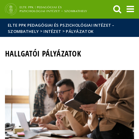
Események
ELTE a
Hírek
sajtóban
ELTE PPK PEDAGÓGIAI ÉS PSZICHOLÓGIAI INTÉZET –
>
>
SZOMBATHELY
INTÉZET
PÁLYÁZATOK
HALLGATÓI PÁLYÁZATOK