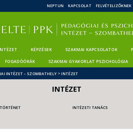
Események
ELTE a
Hírek
NEPTUN
KAPCSOLAT
FELVÉTELIZŐKNEK
sajtóban
INTÉZET
KÉPZÉSEK
SZAKMAI KAPCSOLATOK
FOGADÓÓRÁK
SZAKMAI GYAKORLAT PSZICHOLÓGIA
>
IAI INTÉZET – SZOMBATHELY
INTÉZET
INTÉZET
TÖRTÉNET
INTÉZETI TANÁCS