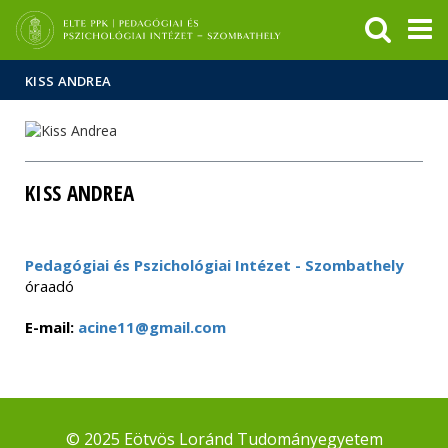
Események
ELTE a
Hírek
sajtóban
KISS ANDREA
KISS ANDREA
Pedagógiai és Pszichológiai Intézet - Szombathely
óraadó
E-mail:
acine11@gmail.com
© 2025 Eötvös Loránd Tudományegyetem