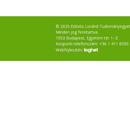
© 2025 Eötvös Loránd Tudományegye
Minden jog fenntartva.
1053 Budapest, Egyetem tér 1–3.
Központi telefonszám: +36 1 411 6500
Webfejlesztés: