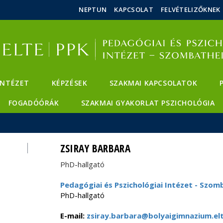
Események
ELTE a
Hírek
NEPTUN
KAPCSOLAT
FELVÉTELIZŐKNEK
sajtóban
INTÉZET
KÉPZÉSEK
SZAKMAI KAPCSOLATOK
FOGADÓÓRÁK
SZAKMAI GYAKORLAT PSZICHOLÓGIA
ZSIRAY BARBARA
PhD-hallgató
Pedagógiai és Pszichológiai Intézet - Szom
PhD-hallgató
E-mail:
zsiray.barbara@bolyaigimnazium.elt