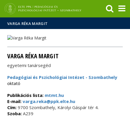
Események
ELTE a
Hírek
sajtóban
VARGA RÉKA MARGIT
VARGA RÉKA MARGIT
egyetemi tanársegéd
Pedagógiai és Pszichológiai Intézet - Szombathely
oktató
Publikációs lista:
mtmt.hu
E-mail:
varga.reka@ppk.elte.hu
Cím:
9700 Szombathely, Károlyi Gáspár tér 4.
Szoba:
A239