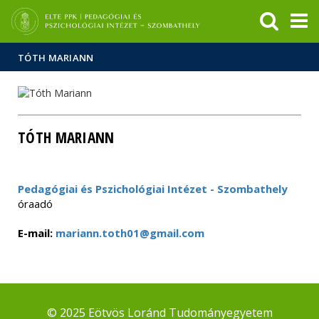
Események
ELTE a
Hírek
sajtóban
TÓTH MARIANN
TÓTH MARIANN
Pedagógiai és Pszichológiai Intézet - Szombathely
óraadó
E-mail:
mariann.toth01@gmail.com
© 2025 Eötvös Loránd Tudományegyetem