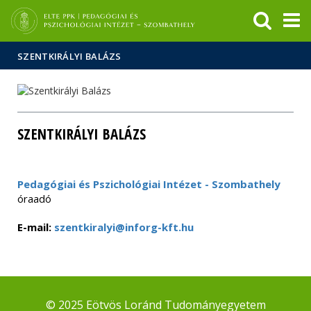
Események
ELTE a
Hírek
sajtóban
SZENTKIRÁLYI BALÁZS
SZENTKIRÁLYI BALÁZS
Pedagógiai és Pszichológiai Intézet - Szombathely
óraadó
E-mail:
szentkiralyi@inforg-kft.hu
© 2025 Eötvös Loránd Tudományegyetem