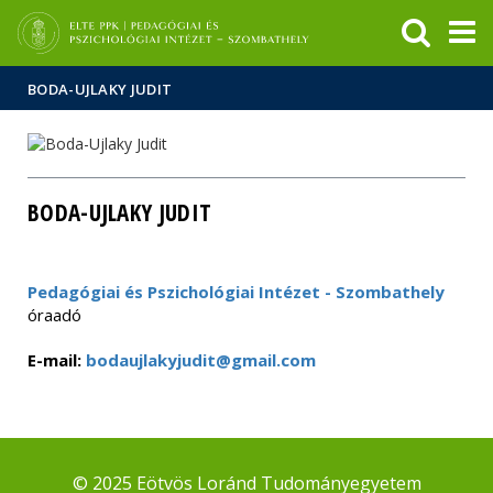
Események
ELTE a
Hírek
sajtóban
BODA-UJLAKY JUDIT
BODA-UJLAKY JUDIT
Pedagógiai és Pszichológiai Intézet - Szombathely
óraadó
E-mail:
bodaujlakyjudit@gmail.com
© 2025 Eötvös Loránd Tudományegyetem