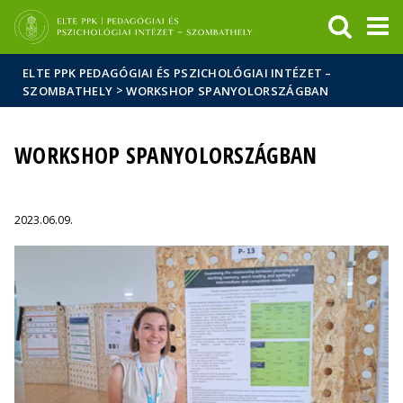
Események
ELTE a
Hírek
sajtóban
ELTE PPK PEDAGÓGIAI ÉS PSZICHOLÓGIAI INTÉZET –
>
SZOMBATHELY
WORKSHOP SPANYOLORSZÁGBAN
WORKSHOP SPANYOLORSZÁGBAN
2023.06.09.