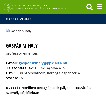
Események
ELTE a
Hírek
sajtóban
GÁSPÁR MIHÁLY
GÁSPÁR MIHÁLY
professor emeritus
E-mail:
gaspar.mihaly@ppk.elte.hu
Telefon/Mellék:
+ (36-94) 504-435
Cím:
9700 Szombathely, Károlyi Gáspár tér 4.
Szoba:
E6
Kutatási terület:
pedagógusok pályaszocializációja,
személyiséglélektan